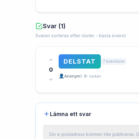
Svar (1)
Svaren sorteras efter röster - bästa överst
DELSTAT
7 bokstäver
0
Anonym
5 år sedan
Lämna ett svar
Din e-postadress kommer inte publiceras.
O