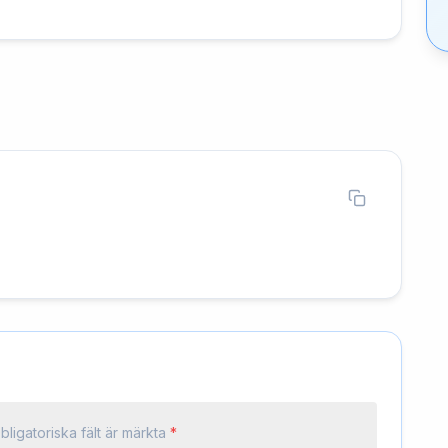
bligatoriska fält är märkta
*