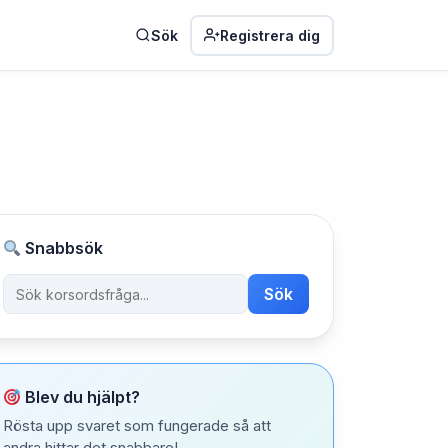
Sök
Registrera dig
Snabbsök
Sök
Blev du hjälpt?
Rösta upp svaret som fungerade så att
andra hittar det snabbare!