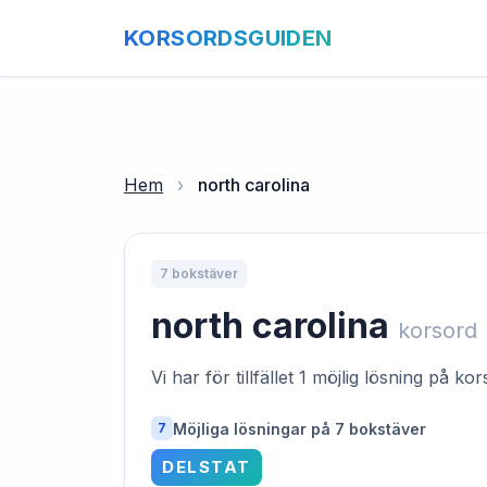
KORSORDSGUIDEN
Hem
›
north carolina
7 bokstäver
north carolina
korsord
Vi har för tillfället 1 möjlig lösning på k
Möjliga lösningar på 7 bokstäver
7
DELSTAT