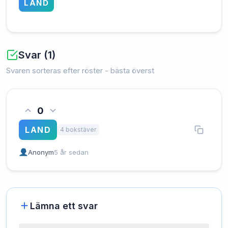
LAND
Svar (1)
Svaren sorteras efter röster - bästa överst
0
LAND
4 bokstäver
Anonym
5 år sedan
Lämna ett svar