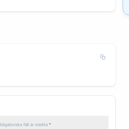
bligatoriska fält är märkta
*