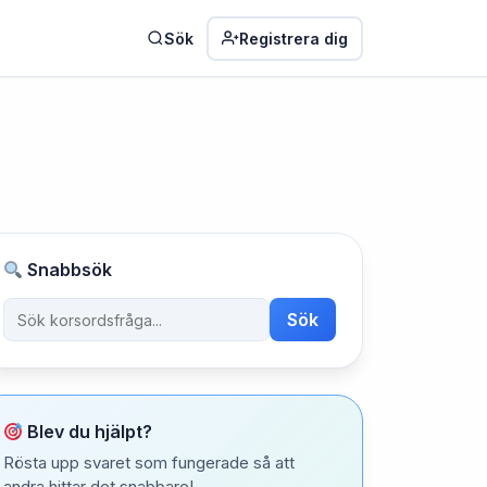
Sök
Registrera dig
Snabbsök
Sök
Blev du hjälpt?
Rösta upp svaret som fungerade så att
andra hittar det snabbare!