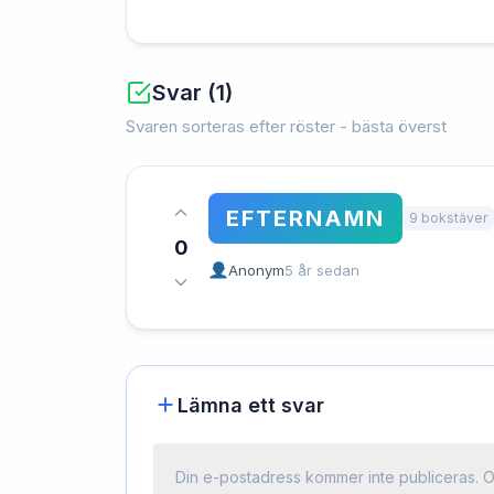
Svar (1)
Svaren sorteras efter röster - bästa överst
EFTERNAMN
9 bokstäver
0
Anonym
5 år sedan
Lämna ett svar
Din e-postadress kommer inte publiceras.
O