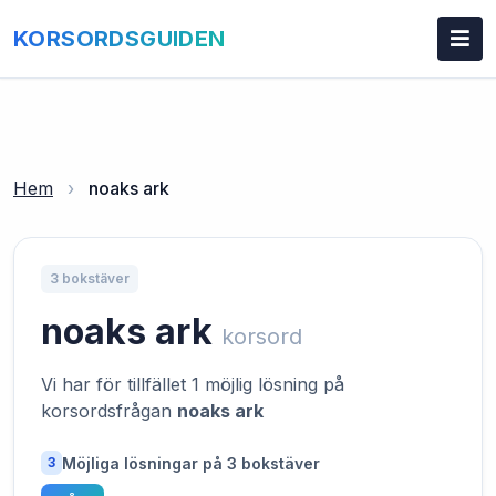
KORSORDSGUIDEN
Hem
›
noaks ark
3 bokstäver
noaks ark
korsord
Vi har för tillfället 1 möjlig lösning på
korsordsfrågan
noaks ark
Möjliga lösningar på 3 bokstäver
3