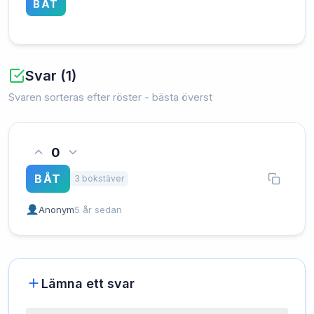
BÅT
Svar (1)
Svaren sorteras efter röster - bästa överst
0
BÅT
3 bokstäver
Anonym
5 år sedan
Lämna ett svar