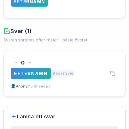
EFTERNAMN
Svar (1)
Svaren sorteras efter röster - bästa överst
0
EFTERNAMN
9 bokstäver
Anonym
5 år sedan
Lämna ett svar