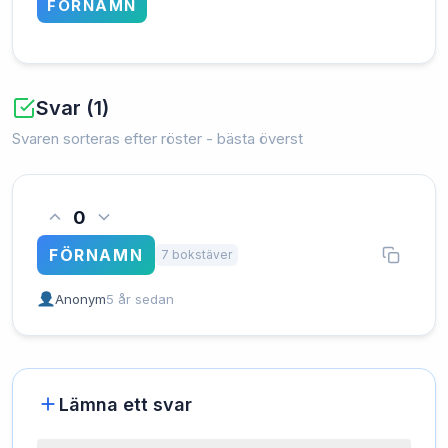
FÖRNAMN
Svar (1)
Svaren sorteras efter röster - bästa överst
0
FÖRNAMN
7 bokstäver
Anonym
5 år sedan
Lämna ett svar