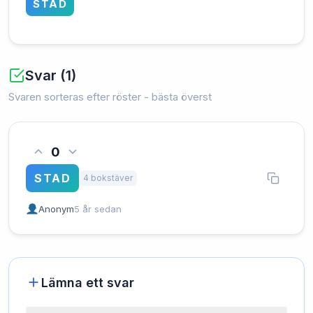
STAD
Svar (1)
Svaren sorteras efter röster - bästa överst
0
STAD
4 bokstäver
Anonym
5 år sedan
Lämna ett svar