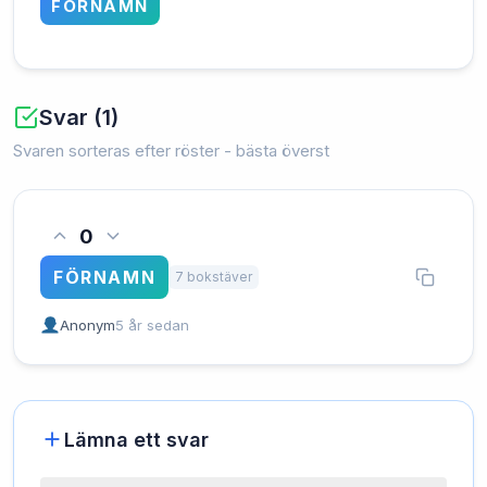
FÖRNAMN
Svar (1)
Svaren sorteras efter röster - bästa överst
0
FÖRNAMN
7 bokstäver
Anonym
5 år sedan
Lämna ett svar