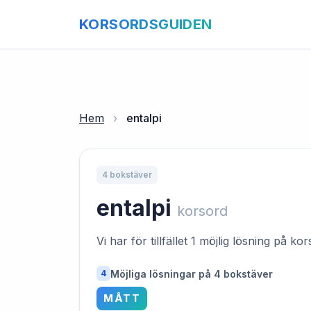
KORSORDSGUIDEN
Hem
›
entalpi
4 bokstäver
entalpi
korsord
Vi har för tillfället 1 möjlig lösning på k
Möjliga lösningar på 4 bokstäver
4
MÅTT