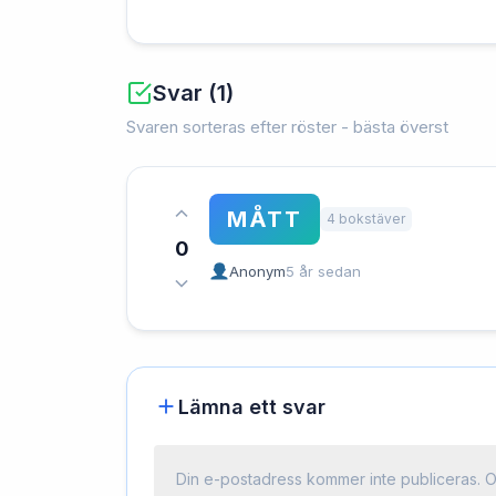
Svar (1)
Svaren sorteras efter röster - bästa överst
MÅTT
4 bokstäver
0
Anonym
5 år sedan
Lämna ett svar
Din e-postadress kommer inte publiceras.
O