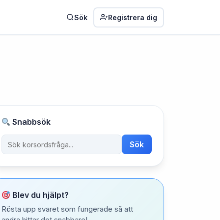
Sök
Registrera dig
Snabbsök
Sök
Blev du hjälpt?
Rösta upp svaret som fungerade så att
andra hittar det snabbare!