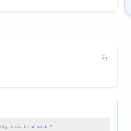
bligatoriska fält är märkta
*