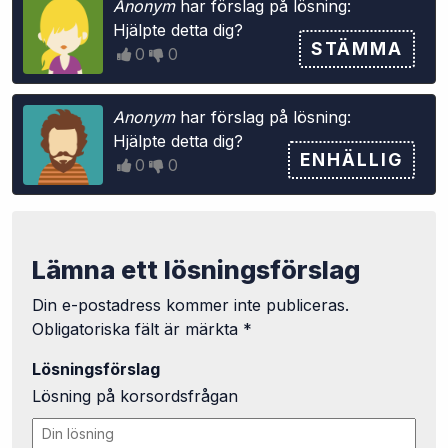
Anonym
har förslag på lösning:
m
Hjälpte detta dig?
m
STÄMMA
0
0
i
g
Anonym
har förslag på lösning:
Hjälpte detta dig?
ENHÄLLIG
0
0
Lämna ett lösningsförslag
Din e-postadress kommer inte publiceras.
Obligatoriska fält är märkta
*
Lösningsförslag
Lösning på korsordsfrågan