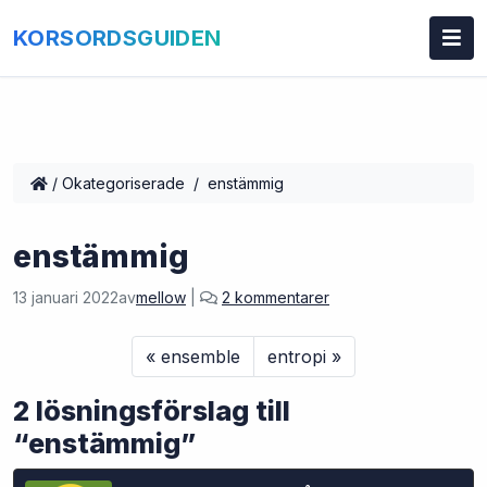
KORSORDSGUIDEN
/
Okategoriserade
/
enstämmig
enstämmig
t
13 januari 2022
av
mellow
|
2 kommentarer
i
l
ensemble
entropi
l
e
2 lösningsförslag till
n
s
“enstämmig”
t
ä