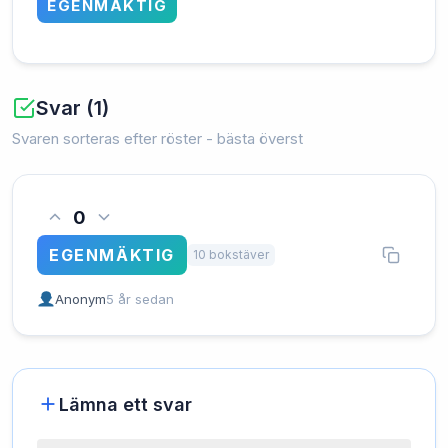
EGENMÄKTIG
Svar (1)
Svaren sorteras efter röster - bästa överst
0
EGENMÄKTIG
10 bokstäver
Anonym
5 år sedan
Lämna ett svar