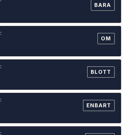
BARA
:
OM
:
BLOTT
:
ENBART
: