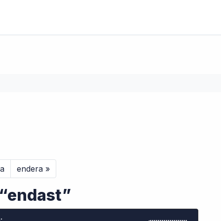
a
endera
l “endast”
: