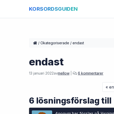
KORSORDSGUIDEN
/
Okategoriserade
/
endast
endast
t
13 januari 2022
av
mellow
|
6 kommentarer
i
l
en
l
e
6 lösningsförslag til
n
d
a
Anonym
har förslag på lösning