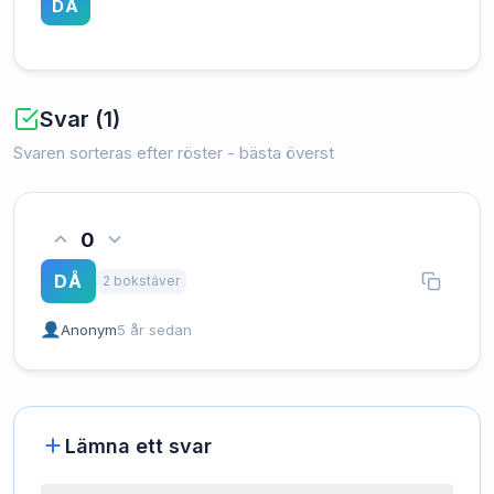
DÅ
Svar (1)
Svaren sorteras efter röster - bästa överst
0
DÅ
2 bokstäver
Anonym
5 år sedan
Lämna ett svar