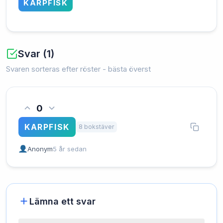
KARPFISK
Svar (1)
Svaren sorteras efter röster - bästa överst
0
KARPFISK
8 bokstäver
Anonym
5 år sedan
Lämna ett svar