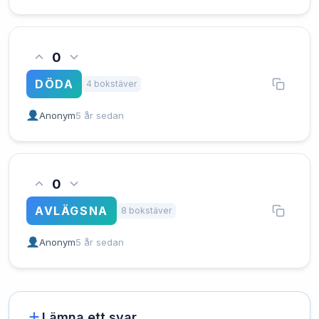
0
DÖDA
4 bokstäver
Anonym
5 år sedan
0
AVLÄGSNA
8 bokstäver
Anonym
5 år sedan
Lämna ett svar