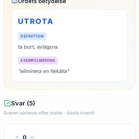
Ordets betydelse
UTROTA
DEFINITION
ta bort, avlägsna
EXEMPELMENING
"eliminera en felkälla"
Svar (5)
Svaren sorteras efter röster - bästa överst
0