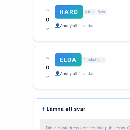
HÄRD
4 bokstäver
0
Anonym
5 år sedan
ELDA
4 bokstäver
0
Anonym
5 år sedan
Lämna ett svar
Din e-postadress kommer inte publiceras.
O