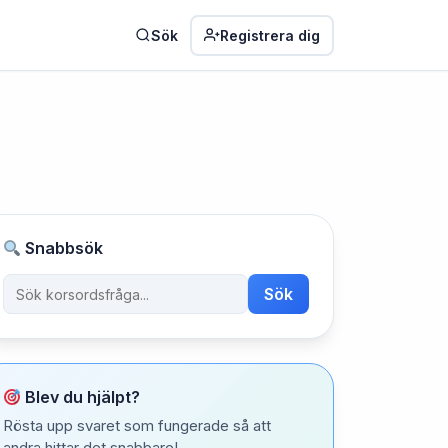
Sök
Registrera dig
Snabbsök
Sök
Blev du hjälpt?
Rösta upp svaret som fungerade så att
andra hittar det snabbare!