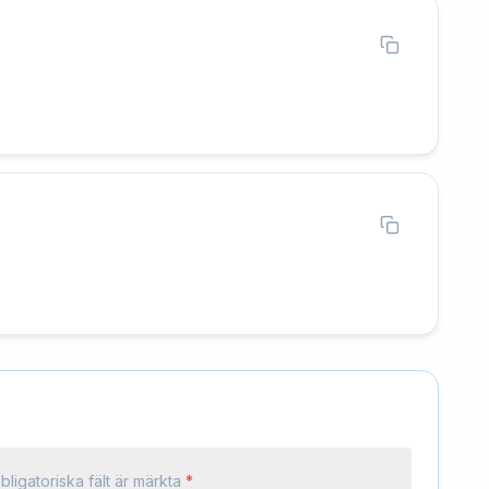
bligatoriska fält är märkta
*