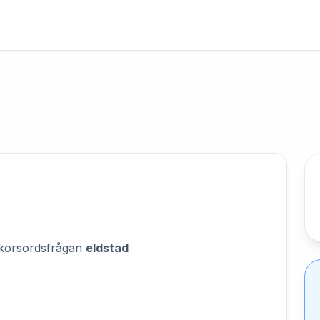
på korsordsfrågan
eldstad