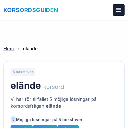
KORSORDSGUIDEN
Hem
›
elände
5 bokstäver
elände
korsord
Vi har för tillfället 5 möjliga lösningar på
korsordsfrågan
elände
Möjliga lösningar på 5 bokstäver
5