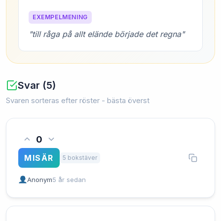
EXEMPELMENING
"till råga på allt elände började det regna"
Svar (5)
Svaren sorteras efter röster - bästa överst
0
MISÄR
5 bokstäver
Anonym
5 år sedan