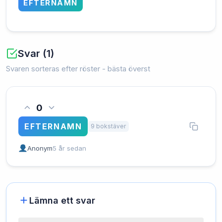
EFTERNAMN
Svar (1)
Svaren sorteras efter röster - bästa överst
0
EFTERNAMN
9 bokstäver
Anonym
5 år sedan
Lämna ett svar