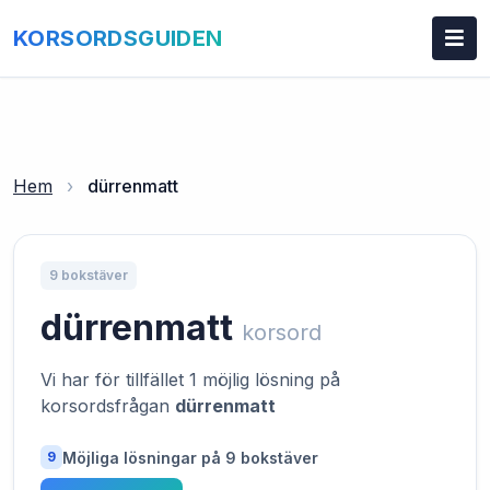
KORSORDSGUIDEN
Hem
›
dürrenmatt
9 bokstäver
dürrenmatt
korsord
Vi har för tillfället 1 möjlig lösning på
korsordsfrågan
dürrenmatt
Möjliga lösningar på 9 bokstäver
9