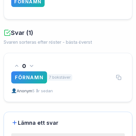
FÖRNAMN
Svar (1)
Svaren sorteras efter röster - bästa överst
0
FÖRNAMN
7 bokstäver
Anonym
5 år sedan
Lämna ett svar