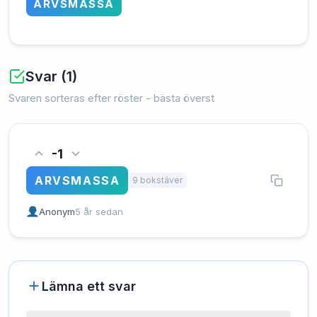
ARVSMASSA
Svar (1)
Svaren sorteras efter röster - bästa överst
-1
ARVSMASSA
9 bokstäver
Anonym
5 år sedan
Lämna ett svar