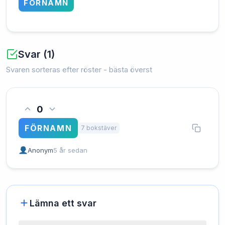
FÖRNAMN
Svar (1)
Svaren sorteras efter röster - bästa överst
0
FÖRNAMN
7 bokstäver
Anonym
5 år sedan
Lämna ett svar