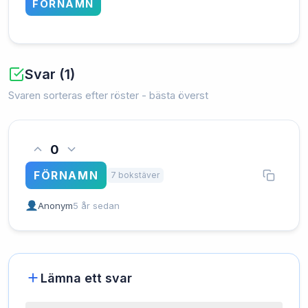
FÖRNAMN
Svar (1)
Svaren sorteras efter röster - bästa överst
0
FÖRNAMN
7 bokstäver
Anonym
5 år sedan
Lämna ett svar