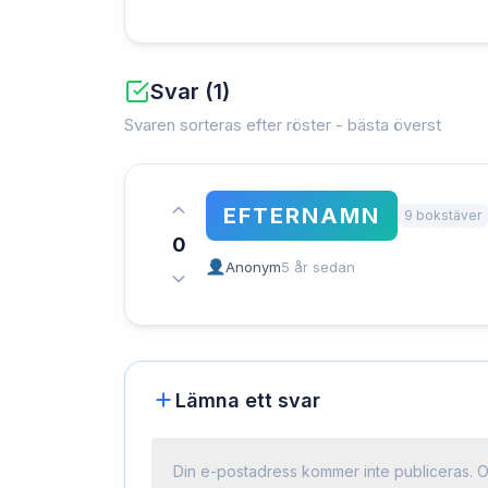
Svar (1)
Svaren sorteras efter röster - bästa överst
EFTERNAMN
9 bokstäver
0
Anonym
5 år sedan
Lämna ett svar
Din e-postadress kommer inte publiceras.
O