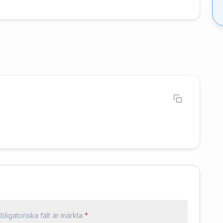
bligatoriska fält är märkta
*