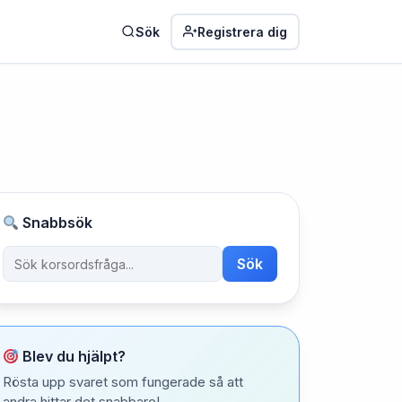
Sök
Registrera dig
Snabbsök
Sök
Blev du hjälpt?
Rösta upp svaret som fungerade så att
andra hittar det snabbare!