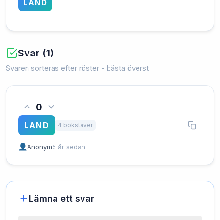
LAND
Svar (1)
Svaren sorteras efter röster - bästa överst
0
LAND
4 bokstäver
Anonym
5 år sedan
Lämna ett svar