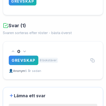
GREVSKAP
Svar (1)
Svaren sorteras efter röster - bästa överst
0
GREVSKAP
8 bokstäver
Anonym
5 år sedan
Lämna ett svar