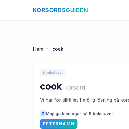
KORSORDSGUIDEN
Hem
›
cook
9 bokstäver
cook
korsord
Vi har för tillfället 1 möjlig lösning på k
Möjliga lösningar på 9 bokstäver
9
EFTERNAMN