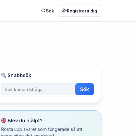
Sök
Registrera dig
Snabbsök
Sök
Blev du hjälpt?
Rösta upp svaret som fungerade så att
andra hittar det snabbare!