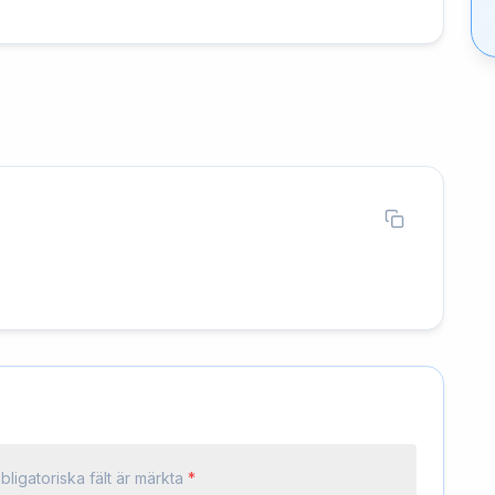
bligatoriska fält är märkta
*