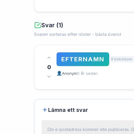
Svar (1)
Svaren sorteras efter röster - bästa överst
EFTERNAMN
9 bokstäver
0
Anonym
5 år sedan
Lämna ett svar
Din e-postadress kommer inte publiceras.
O