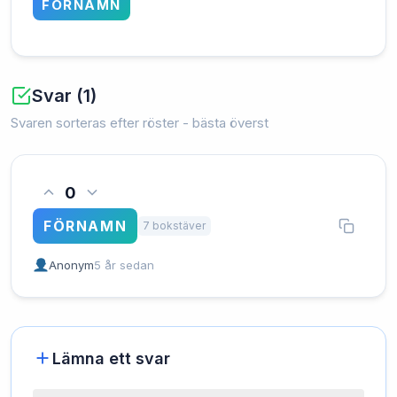
FÖRNAMN
Svar (1)
Svaren sorteras efter röster - bästa överst
0
FÖRNAMN
7 bokstäver
Anonym
5 år sedan
Lämna ett svar