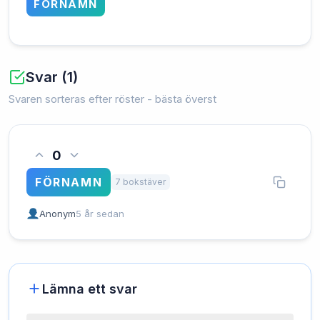
FÖRNAMN
Svar (1)
Svaren sorteras efter röster - bästa överst
0
FÖRNAMN
7 bokstäver
Anonym
5 år sedan
Lämna ett svar