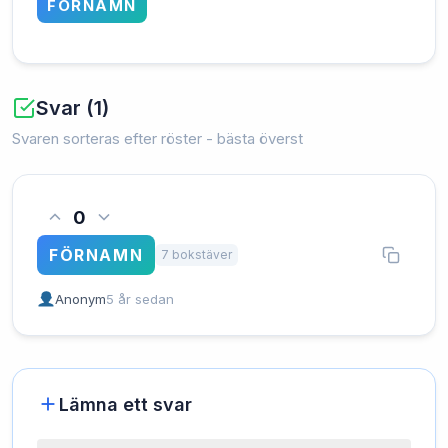
FÖRNAMN
Svar (1)
Svaren sorteras efter röster - bästa överst
0
FÖRNAMN
7 bokstäver
Anonym
5 år sedan
Lämna ett svar