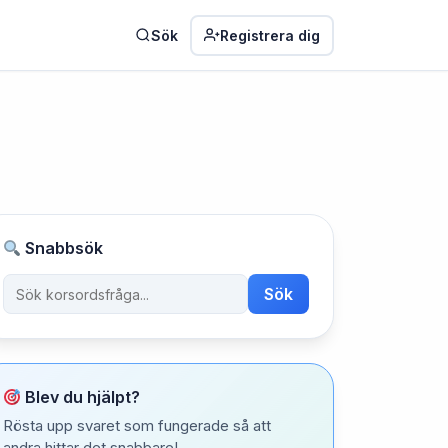
Sök
Registrera dig
Snabbsök
Sök
Blev du hjälpt?
Rösta upp svaret som fungerade så att
andra hittar det snabbare!