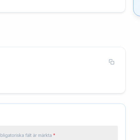
bligatoriska fält är märkta
*