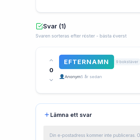
Svar (1)
Svaren sorteras efter röster - bästa överst
EFTERNAMN
9 bokstäver
0
Anonym
5 år sedan
Lämna ett svar
Din e-postadress kommer inte publiceras.
O