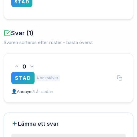
STAD
Svar (1)
Svaren sorteras efter röster - bästa överst
0
STAD
4 bokstäver
Anonym
5 år sedan
Lämna ett svar