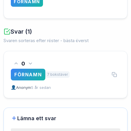
FÖRNAMN
Svar (1)
Svaren sorteras efter röster - bästa överst
0
FÖRNAMN
7 bokstäver
Anonym
5 år sedan
Lämna ett svar