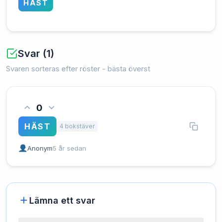
HÄST
Svar (1)
Svaren sorteras efter röster - bästa överst
0
HÄST
4 bokstäver
Anonym
5 år sedan
Lämna ett svar