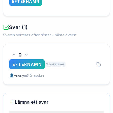
EFTERNAMN
Svar (1)
Svaren sorteras efter röster - bästa överst
0
EFTERNAMN
9 bokstäver
Anonym
5 år sedan
Lämna ett svar