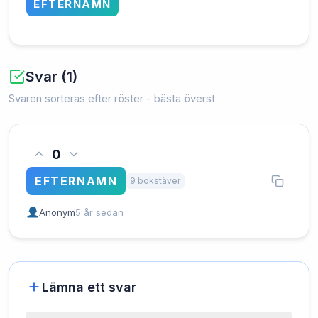
EFTERNAMN
Svar (1)
Svaren sorteras efter röster - bästa överst
0
EFTERNAMN
9 bokstäver
Anonym
5 år sedan
Lämna ett svar