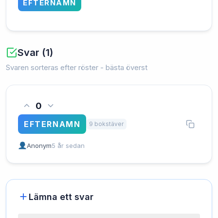
EFTERNAMN
Svar (1)
Svaren sorteras efter röster - bästa överst
0
EFTERNAMN
9 bokstäver
Anonym
5 år sedan
Lämna ett svar