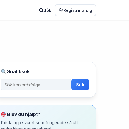
Sök
Registrera dig
Snabbsök
Sök
Blev du hjälpt?
Rösta upp svaret som fungerade så att
andra hittar det snabbare!