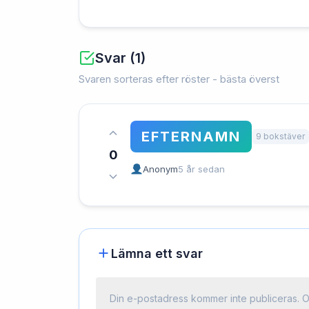
Svar (1)
Svaren sorteras efter röster - bästa överst
EFTERNAMN
9 bokstäver
0
Anonym
5 år sedan
Lämna ett svar
Din e-postadress kommer inte publiceras.
O