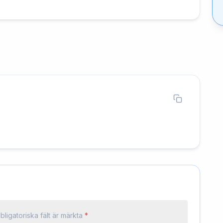
bligatoriska fält är märkta
*