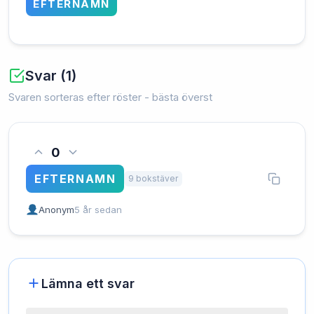
EFTERNAMN
Svar (1)
Svaren sorteras efter röster - bästa överst
0
EFTERNAMN
9 bokstäver
Anonym
5 år sedan
Lämna ett svar