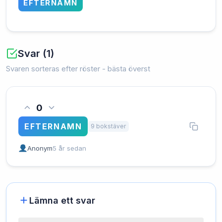
EFTERNAMN
Svar (1)
Svaren sorteras efter röster - bästa överst
0
EFTERNAMN
9 bokstäver
Anonym
5 år sedan
Lämna ett svar