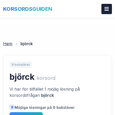
KORSORDSGUIDEN
Hem
›
björck
9 bokstäver
björck
korsord
Vi har för tillfället 1 möjlig lösning på
korsordsfrågan
björck
Möjliga lösningar på 9 bokstäver
9