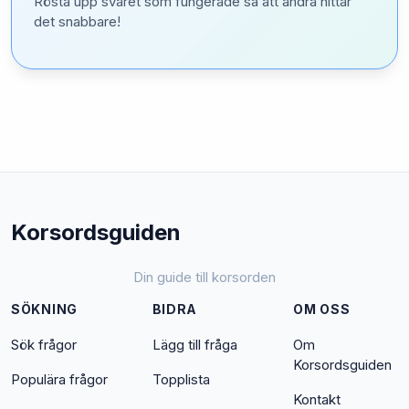
Rösta upp svaret som fungerade så att andra hittar
det snabbare!
Korsordsguiden
Din guide till korsorden
SÖKNING
BIDRA
OM OSS
Sök frågor
Lägg till fråga
Om
Korsordsguiden
Populära frågor
Topplista
Kontakt