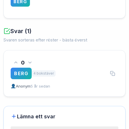
BERG
Svar (1)
Svaren sorteras efter röster - bästa överst
0
BERG
4 bokstäver
Anonym
5 år sedan
Lämna ett svar