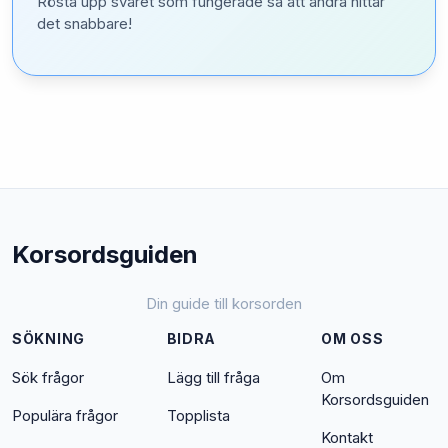
Rösta upp svaret som fungerade så att andra hittar
det snabbare!
Korsordsguiden
Din guide till korsorden
SÖKNING
BIDRA
OM OSS
Sök frågor
Lägg till fråga
Om
Korsordsguiden
Populära frågor
Topplista
Kontakt