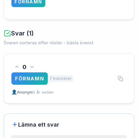
FÖRNAMN
Svar (1)
Svaren sorteras efter röster - bästa överst
0
FÖRNAMN
7 bokstäver
Anonym
5 år sedan
Lämna ett svar