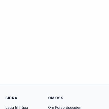
BIDRA
OM OSS
Lägg till fråga
Om Korsordsguiden