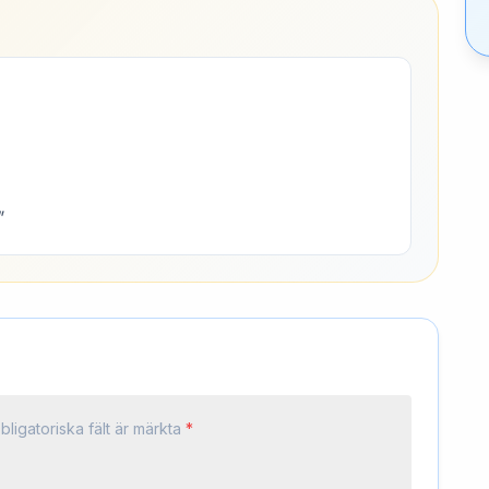
"
bligatoriska fält är märkta
*