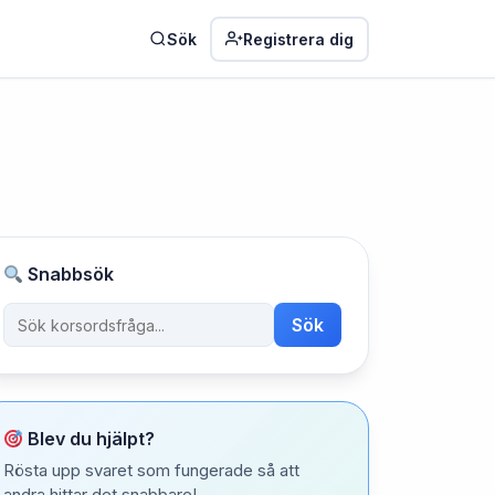
Sök
Registrera dig
Snabbsök
Sök
Blev du hjälpt?
Rösta upp svaret som fungerade så att
andra hittar det snabbare!