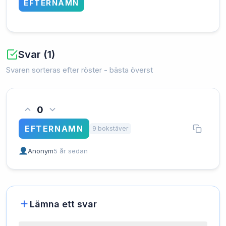
EFTERNAMN
Svar (1)
Svaren sorteras efter röster - bästa överst
0
EFTERNAMN
9 bokstäver
Anonym
5 år sedan
Lämna ett svar