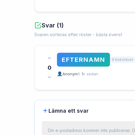
Svar (1)
Svaren sorteras efter röster - bästa överst
EFTERNAMN
9 bokstäver
0
Anonym
5 år sedan
Lämna ett svar
Din e-postadress kommer inte publiceras.
O