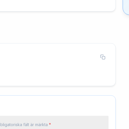
bligatoriska fält är märkta
*