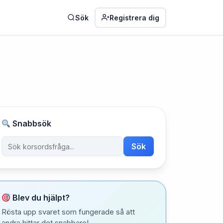
Sök
Registrera dig
Snabbsök
Sök
Blev du hjälpt?
Rösta upp svaret som fungerade så att
andra hittar det snabbare!