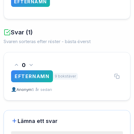
EFTERNAMN
Svar (1)
Svaren sorteras efter röster - bästa överst
0
EFTERNAMN
9 bokstäver
Anonym
5 år sedan
Lämna ett svar