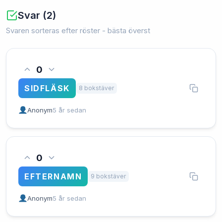
Svar (2)
Svaren sorteras efter röster - bästa överst
0
SIDFLÄSK
8 bokstäver
Anonym
5 år sedan
0
EFTERNAMN
9 bokstäver
Anonym
5 år sedan