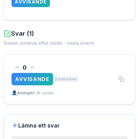
AVVISANDE
Svar (1)
Svaren sorteras efter röster - bästa överst
0
AVVISANDE
9 bokstäver
Anonym
5 år sedan
Lämna ett svar