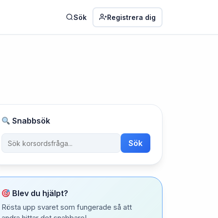
Sök
Registrera dig
Snabbsök
Sök
Blev du hjälpt?
Rösta upp svaret som fungerade så att
andra hittar det snabbare!