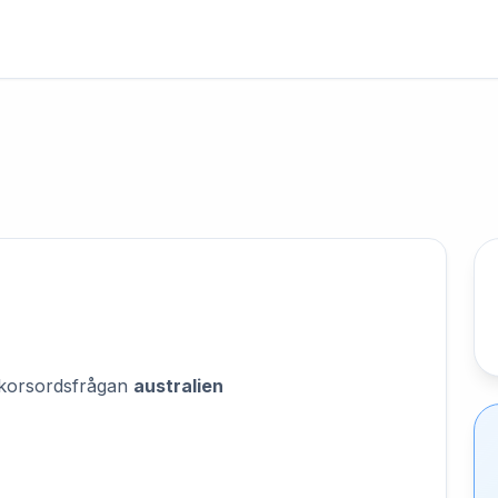
på korsordsfrågan
australien