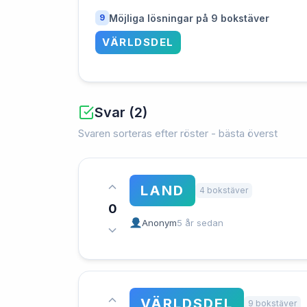
Möjliga lösningar på 9 bokstäver
9
VÄRLDSDEL
Svar (2)
Svaren sorteras efter röster - bästa överst
LAND
4 bokstäver
0
Anonym
5 år sedan
VÄRLDSDEL
9 bokstäver