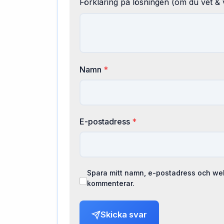
Förklaring på lösningen (om du vet & v
Namn
*
E-postadress
*
Spara mitt namn, e-postadress och web
kommenterar.
Skicka svar